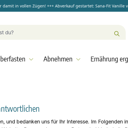
t in vollen Zügen!
+++
Abverkauf gestartet: Sana-Fit Vanille vegan
berfasten
Abnehmen
Ernährung er
antwortlichen
, und bedanken uns für Ihr Interesse. Im Folgenden i