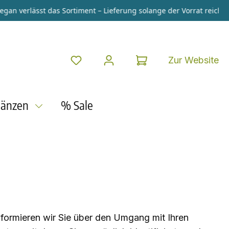
 verlässt das Sortiment – Lieferung solange der Vorrat reicht.
+++
Du hast 0 Produkte auf dem Merkzet
Zur Website
gänzen
% Sale
nformieren wir Sie über den Umgang mit Ihren