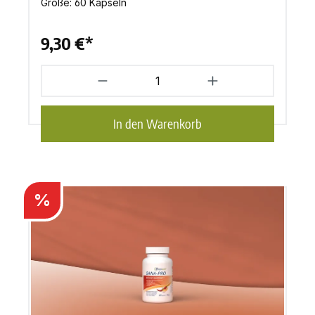
Größe:
60 Kapseln
9,30 €*
In den Warenkorb
Rabatt
%