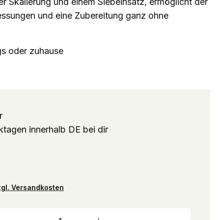
er Skalierung und einem Siebeinsatz, ermöglicht der
ssungen und eine Zubereitung ganz ohne
gs oder zuhause
r
ktagen innerhalb DE bei dir
zzgl. Versandkosten
Produ