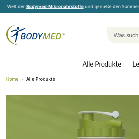
 Welt der
Bodymed-Mikronährstoffe
und genieße den Sommer dami
Alle Produkte
Le
Home
Alle Produkte
Bildergalerie überspringen