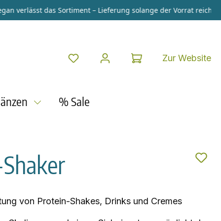
n verlässt das Sortiment – Lieferung solange der Vorrat reicht.
+++
Zur Website
gänzen
% Sale
Shaker
eitung von Protein-Shakes, Drinks und Cremes