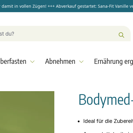
t in vollen Zügen!
+++
Abverkauf gestartet: Sana-Fit Vanille vega
berfasten
Abnehmen
Ernährung er
Bodymed-
Ideal für die Zuber